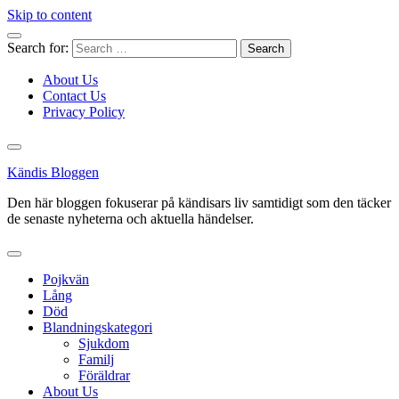
Skip to content
Search for:
About Us
Contact Us
Privacy Policy
Kändis Bloggen
Den här bloggen fokuserar på kändisars liv samtidigt som den täcker
de senaste nyheterna och aktuella händelser.
Pojkvän
Lång
Död
Blandningskategori
Sjukdom
Familj
Föräldrar
About Us