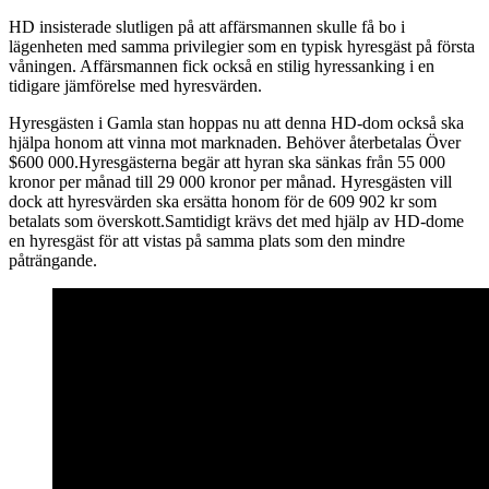
HD insisterade slutligen på att affärsmannen skulle få bo i
lägenheten med samma privilegier som en typisk hyresgäst på första
våningen. Affärsmannen fick också en stilig hyressanking i en
tidigare jämförelse med hyresvärden.
Hyresgästen i Gamla stan hoppas nu att denna HD-dom också ska
hjälpa honom att vinna mot marknaden. Behöver återbetalas Över
$600 000.Hyresgästerna begär att hyran ska sänkas från 55 000
kronor per månad till 29 000 kronor per månad. Hyresgästen vill
dock att hyresvärden ska ersätta honom för de 609 902 kr som
betalats som överskott.Samtidigt krävs det med hjälp av HD-dome
en hyresgäst för att vistas på samma plats som den mindre
påträngande.