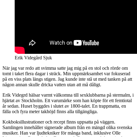
Erik Videgård Sjuk
När jag var redo att svimma satte jag mig på en stol och rörde om
tomt i taket flera dagar i sträck. Min uppmärksamhet var fokuserad
på en viss plats längs stigen. Jag kunde inte stå ut med tanken på att
någon annan skulle dricka vatten utan att må dåligt.
Erik Videgrd hälsar varmt välkomna till sexklubbarna på stermalm, i
hjärtat av Stockholm. Ett varumärke som han köpte för ett femtiotal
år sedan. Huset byggdes i slutet av 1800-talet. En trappmatta, en
fälla och fyra meter takhöjd finns alla tillgängliga.
Kokboksillustrationer och recept finns uppsatta på väggen.
Samlingen innehåller signerade album från en mängd olika svenska
musiker. Han var ljudtekniker för många band, inklusive Olle