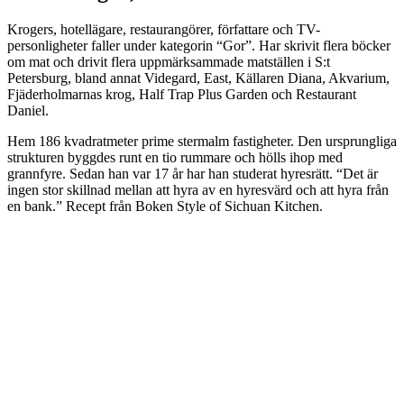
Krogers, hotellägare, restaurangörer, författare och TV-
personligheter faller under kategorin “Gor”. Har skrivit flera böcker
om mat och drivit flera uppmärksammade matställen i S:t
Petersburg, bland annat Videgard, East, Källaren Diana, Akvarium,
Fjäderholmarnas krog, Half Trap Plus Garden och Restaurant
Daniel.
Hem 186 kvadratmeter prime stermalm fastigheter. Den ursprungliga
strukturen byggdes runt en tio rummare och hölls ihop med
grannfyre. Sedan han var 17 år har han studerat hyresrätt. “Det är
ingen stor skillnad mellan att hyra av en hyresvärd och att hyra från
en bank.” Recept från Boken Style of Sichuan Kitchen.