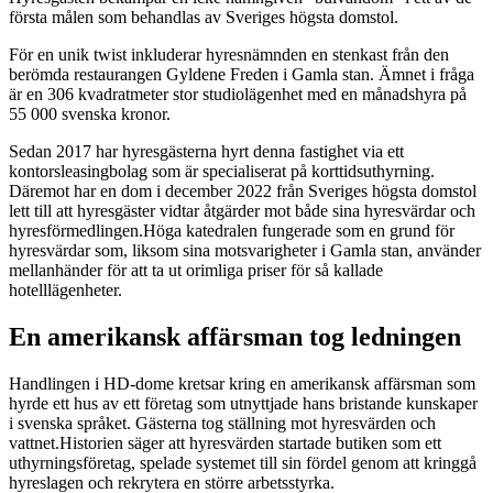
första målen som behandlas av Sveriges högsta domstol.
För en unik twist inkluderar hyresnämnden en stenkast från den
berömda restaurangen Gyldene Freden i Gamla stan. Ämnet i fråga
är en 306 kvadratmeter stor studiolägenhet med en månadshyra på
55 000 svenska kronor.
Sedan 2017 har hyresgästerna hyrt denna fastighet via ett
kontorsleasingbolag som är specialiserat på korttidsuthyrning.
Däremot har en dom i december 2022 från Sveriges högsta domstol
lett till att hyresgäster vidtar åtgärder mot både sina hyresvärdar och
hyresförmedlingen.Höga katedralen fungerade som en grund för
hyresvärdar som, liksom sina motsvarigheter i Gamla stan, använder
mellanhänder för att ta ut orimliga priser för så kallade
hotelllägenheter.
En amerikansk affärsman tog ledningen
Handlingen i HD-dome kretsar kring en amerikansk affärsman som
hyrde ett hus av ett företag som utnyttjade hans bristande kunskaper
i svenska språket. Gästerna tog ställning mot hyresvärden och
vattnet.Historien säger att hyresvärden startade butiken som ett
uthyrningsföretag, spelade systemet till sin fördel genom att kringgå
hyreslagen och rekrytera en större arbetsstyrka.