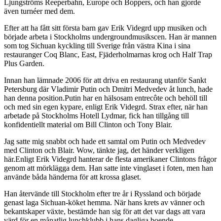
Ljungströms Reeperbahn, Europe och Boppers, och han gjorde
även turnéer med dem.
Efter att ha fått sitt första barn gav Erik Videgrd upp musiken och
började arbeta i Stockholms undergroundmusikscen. Han är mannen
som tog Sichuan kyckling till Sverige från västra Kina i sina
restauranger Coq Blanc, East, Fjäderholmarnas krog och Half Trap
Plus Garden.
Innan han lämnade 2006 för att driva en restaurang utanför Sankt
Petersburg där Vladimir Putin och Dmitri Medvedev åt lunch, hade
han denna position.Putin har en hälsosam entrecôte och behöll till
och med sin egen kypare, enligt Erik Videgrd. Strax efter, när han
arbetade på Stockholms Hotell Lydmar, fick han tillgång till
konfidentiellt material om Bill Clinton och Tony Blair.
Jag satte mig snabbt och hade ett samtal om Putin och Medvedev
med Clinton och Blair. Wow, tänkte jag, det händer verkligen
här.Enligt Erik Videgrd hanterar de flesta amerikaner Clintons frågor
genom att mörklägga dem. Han satte inte vinglaset i foten, men han
använde båda händerna för att krossa glaset.
Han återvände till Stockholm efter tre år i Ryssland och började
genast laga Sichuan-köket hemma. När hans krets av vänner och
bekantskaper växte, bestämde han sig för att det var dags att vara
värd för en månatlig lunchklubb i hans dagliga boende.