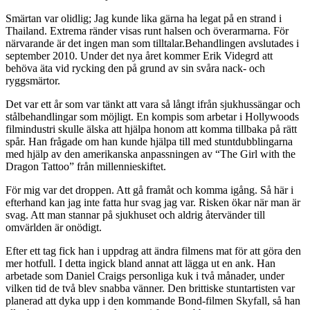
Smärtan var olidlig; Jag kunde lika gärna ha legat på en strand i
Thailand. Extrema ränder visas runt halsen och överarmarna. För
närvarande är det ingen man som tilltalar.Behandlingen avslutades i
september 2010. Under det nya året kommer Erik Videgrd att
behöva äta vid rycking den på grund av sin svåra nack- och
ryggsmärtor.
Det var ett år som var tänkt att vara så långt ifrån sjukhussängar och
stålbehandlingar som möjligt. En kompis som arbetar i Hollywoods
filmindustri skulle älska att hjälpa honom att komma tillbaka på rätt
spår. Han frågade om han kunde hjälpa till med stuntdubblingarna
med hjälp av den amerikanska anpassningen av “The Girl with the
Dragon Tattoo” från millennieskiftet.
För mig var det droppen. Att gå framåt och komma igång. Så här i
efterhand kan jag inte fatta hur svag jag var. Risken ökar när man är
svag. Att man stannar på sjukhuset och aldrig återvänder till
omvärlden är onödigt.
Efter ett tag fick han i uppdrag att ändra filmens mat för att göra den
mer hotfull. I detta ingick bland annat att lägga ut en ank. Han
arbetade som Daniel Craigs personliga kuk i två månader, under
vilken tid de två blev snabba vänner. Den brittiske stuntartisten var
planerad att dyka upp i den kommande Bond-filmen Skyfall, så han