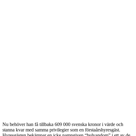
Nu behöver han få tillbaka 609 000 svenska kronor i värde och
stanna kvar med samma privilegier som en förstaårshyresgäst.
Hyresgästen bekämpar en icke namngiven “bulvandom” i ett av de