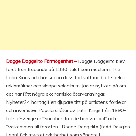
Dogge Doggelito Förmögenhet –
Dogge Doggelito blev
först framträdande på 1990-talet som medlem i The
Latin Kings och har sedan dess fortsatt med att spela i
reklamfilmer och släppa soloalbum. Jag är nyfiken på om
det har fått några ekonomiska återverkningar.
Nyheter24 har tagit en djupare titt på artistens fördelar
och inkomster. Populära låtar av Latin Kings från 1990-
talet i Sverige är “Snubben trodde han va cool” och
“Välkommen till förorten.” Dogge Doggelito (född Douglas
León) fick mycket ryktbarhet som sångare i