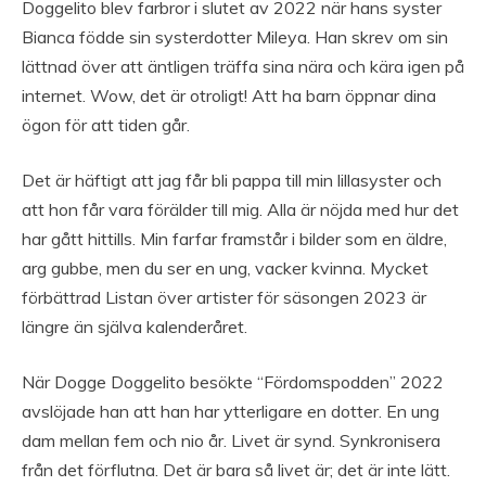
Doggelito blev farbror i slutet av 2022 när hans syster
Bianca födde sin systerdotter Mileya. Han skrev om sin
lättnad över att äntligen träffa sina nära och kära igen på
internet. Wow, det är otroligt! Att ha barn öppnar dina
ögon för att tiden går.
Det är häftigt att jag får bli pappa till min lillasyster och
att hon får vara förälder till mig. Alla är nöjda med hur det
har gått hittills. Min farfar framstår i bilder som en äldre,
arg gubbe, men du ser en ung, vacker kvinna. Mycket
förbättrad Listan över artister för säsongen 2023 är
längre än själva kalenderåret.
När Dogge Doggelito besökte “Fördomspodden” 2022
avslöjade han att han har ytterligare en dotter. En ung
dam mellan fem och nio år. Livet är synd. Synkronisera
från det förflutna. Det är bara så livet är; det är inte lätt.