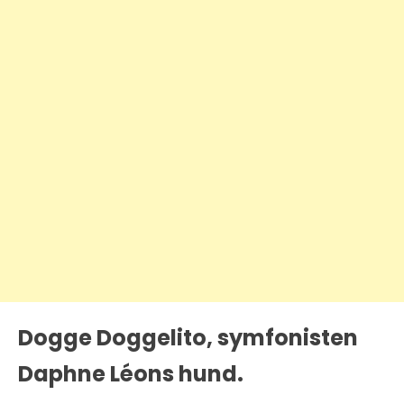
Dogge Doggelito, symfonisten
Daphne Léons hund.