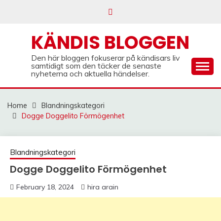
Skip
to
content
KÄNDIS BLOGGEN
Den här bloggen fokuserar på kändisars liv
samtidigt som den täcker de senaste
nyheterna och aktuella händelser.
Home
Blandningskategori
Dogge Doggelito Förmögenhet
Blandningskategori
Dogge Doggelito Förmögenhet
February 18, 2024
hira arain