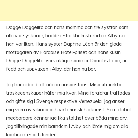
Dogge Doggelito och hans mamma och tre systrar, som
alla var syskoner, bodde i Stockholmsförorten Alby när
han var liten. Hans syster Daphne Léon är den glada
mottagaren av Paradise Hotel-priset och hans kusin.
Dogge Doggelito, vars riktiga namn är Douglas León, är
född och uppvuxen i Alby, där han nu bor.
Jag har aldrig bott någon annanstans. Mina utmärkta
traskegenskaper håller mig kvar. Mina föräldrar träffades
och gifte sig i Sverige respektive Venezuela. Jag anser
mig vara av vikinga och viktoriansk härkomst. Som global
medborgare känner jag lika stolthet över båda mina arv.
Jag tillbringade min barndom i Alby och lärde mig om alla
kontinenter och länder.