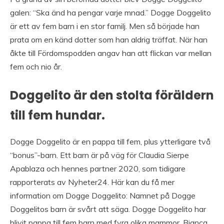
galen: “Ska änd ha pengar varje mnad.” Dogge Doggelito
är ett av fem barn i en stor familj. Men så började han
prata om en känd dotter som han aldrig träffat. När han
åkte till Fördomspodden angav han att flickan var mellan
fem och nio år.
Doggelito är den stolta föräldern
till fem hundar.
Dogge Doggelito är en pappa till fem, plus ytterligare två
“bonus”-barn. Ett barn är på väg för Claudia Sierpe
Apablaza och hennes partner 2020, som tidigare
rapporterats av Nyheter24. Här kan du få mer
information om Dogge Doggelito: Namnet på Dogge
Doggelitos barn är svårt att säga. Dogge Doggelito har
blivit pappa till fem barn med fyra olika mammor. Bianca,