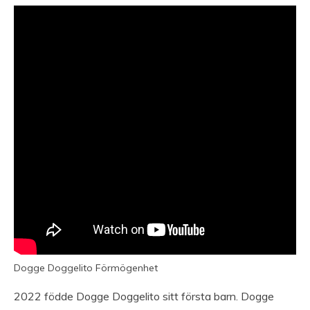
Dogge Doggelito Förmögenhet
2022 födde Dogge Doggelito sitt första barn. Dogge