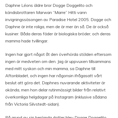
Daphne Léons äldre bror Dogge Doggelito och
kändisbrottaren Marwan “Marre” Hitti vann
invigningssäsongen av Paradise Hotel 2005. Dogge och
Daphne är inte roliga, men de är mer än så. De är också
kusiner. Båda deras fäder är biologiska bröder, och deras
mamma hade tvillingar.
Ingen har gjort något åt den överhörda stölden eftersom
ingen är medveten om den. Jag är uppvuxen tillsammans
med mitt syskon och min mamma, sa Daphne till
Aftonbladet, och ingen har någonsin ifrågasatt vårt
beslut att göra det. Daphnes nuvarande aktiviteter är
okända, men hon delar rutinmässigt bilder från relativt
överkomliga helgdagar på Instagram (inklusive sådana
från Victoria Silvstedt-sidan).
På grund av sin berömda dotter blev Dogge Doggelito