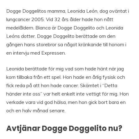
Dogge Doggelitos mamma, Leonida León, dog oväntat i
lungcancer 2005. Vid 32 års ålder hade hon nått
medelåldern. Bianca är Dogge Doggelito och Leonida
Leóns dotter. Dogge Doggelito berättade om den
gången hans storebror sa något kränkande till honom i
en intervju med Expressen.
Leonida berättade för mig vad som hade hänt när jag
kom tillbaka från ett spel. Hon hade en årlig fysisk och
fick reda på att hon hade cancer. Skämtet i “Detta
händer inte oss” var helt enkelt inte vettigt för mig. Hon
verkade vara vid god hälsa, men hon gick bort bara en
och en halv månad senare.
Avtjänar Dogge Doggelito nu?