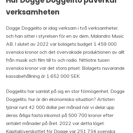
Hur Dogge Doggelito påverkar
verksamheten
Dogge Doggelito är idag verksam i två verksamheter,
och han sitter i styrelsen för en av dem, Malandro Music
AB. I slutet av 2022 var bolagets budget 1 459 000
svenska kronor och det övervakade produktionen av allt
från musik och film till tv och radio. Nittiotre tusen
svenska kronor var det stora priset. Bolagets nuvarande
kassabehållning är 1 652 000 SEK.
Doggelito har samlat på sig en stor förmögenhet. Dogge
Doggelito, hur är din ekonomiska situation? Artisten
tjänar runt 42 000 dollar per månad när vi delar upp
deras årliga fasta inkomst på 500 700 kronor efter
antalet månader på året. 2022 var detta läget.
Kapitalöverskottet för Dogge var 251 734 svenska