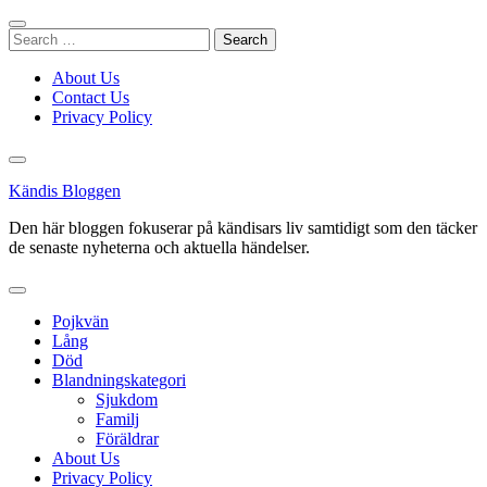
Skip
to
Search
content
for:
About Us
Contact Us
Privacy Policy
Kändis Bloggen
Den här bloggen fokuserar på kändisars liv samtidigt som den täcker
de senaste nyheterna och aktuella händelser.
Pojkvän
Lång
Död
Blandningskategori
Sjukdom
Familj
Föräldrar
About Us
Privacy Policy