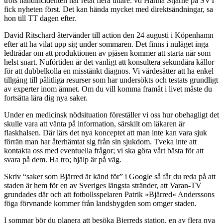
trots handincidenten har retat flera tittare. vd Hanna Stjärne på SVT
fick nyheten först. Det kan hända mycket med direktsändningar, sa
hon till TT dagen efter.
David Ritschard återvänder till action den 24 augusti i Köpenhamn
efter att ha vilat upp sig under sommaren. Det finns i nuläget inga
ledtrådar om att produktionen av pjäsen kommer att starta när som
helst snart. Nuförtiden är det vanligt att konsultera sekundära källor
för att dubbelkolla en misstänkt diagnos. Vi värdesätter att ha enkel
tillgång till pålitliga resurser som har undersökts och testats grundligt
av experter inom ämnet. Om du vill komma framåt i livet måste du
fortsätta lära dig nya saker.
Under en medicinsk nödsituation föreställer vi oss hur obehagligt det
skulle vara att vänta på information, särskilt om läkaren är
flaskhalsen. Där lärs det nya konceptet att man inte kan vara sjuk
förrän man har återhämtat sig från sin sjukdom. Tveka inte att
kontakta oss med eventuella frågor; vi ska göra vårt bästa för att
svara på dem. Ha tro; hjälp är på väg.
Skriv “saker som Bjärred är känd för” i Google så får du reda på att
staden är hem för en av Sveriges längsta stränder, att Varan-TV
grundades där och att fotbollsspelaren Patrik »Bjärred« Anderssons
föga förvnande kommer från landsbygden som omger staden.
I sommar bör du planera att besöka Bjerreds station, en av flera nya