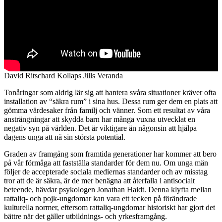
David Ritschard Kollaps Jills Veranda
Tonåringar som aldrig lär sig att hantera svåra situationer kräver ofta
installation av “säkra rum” i sina hus. Dessa rum ger dem en plats att
gömma värdesaker från familj och vänner. Som ett resultat av våra
ansträngningar att skydda barn har många vuxna utvecklat en
negativ syn på världen. Det är viktigare än någonsin att hjälpa
dagens unga att nå sin största potential.
Graden av framgång som framtida generationer har kommer att bero
på vår förmåga att fastställa standarder för dem nu. Om unga män
följer de accepterade sociala mediernas standarder och av misstag
tror att de är säkra, är de mer benägna att återfalla i antisocialt
beteende, hävdar psykologen Jonathan Haidt. Denna klyfta mellan
rattaliq- och pojk-ungdomar kan vara ett tecken på förändrade
kulturella normer, eftersom rattaliq-ungdomar historiskt har gjort det
bättre när det gäller utbildnings- och yrkesframgång.