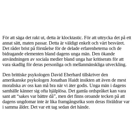
För att säga det rakt ut, detta är klocktastic. För att uttrycka det på ett
annat sätt, maten passar. Detta är väldigt enkelt och värt besväret.
Det råder brist på förståelse för de delade erfarenheterna och de
bidragande elementen bland dagens unga män. Den ökande
användningen av sociala medier bland unga har kritiserats för att
vara skadlig för deras personliga och mellanmänskliga utveckling.
Den brittiske psykologen David Eberhard tillskriver den
amerikanske psykologen Jonathan Haidt insikten att även de mest
moraliska av oss kan må bra när vi äter godis. Unga män i dagens
samhälle känner sig ofta hjälplösa. Det gamla ordspråket kan vara
sant att “sakes var bättre då”, men det finns oroande tecken på att
dagens ungdomar inte är lika framgångsrika som deras föräldrar var
i samma ålder. Det var ett tag sedan det hände.