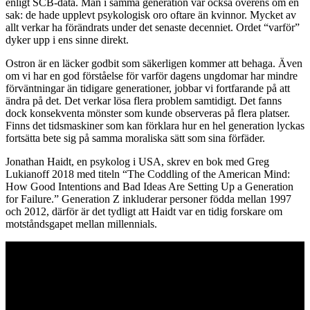
enligt SCB-data. Män i samma generation var också överens om en
sak: de hade upplevt psykologisk oro oftare än kvinnor. Mycket av
allt verkar ha förändrats under det senaste decenniet. Ordet “varför”
dyker upp i ens sinne direkt.
Ostron är en läcker godbit som säkerligen kommer att behaga. Även
om vi har en god förståelse för varför dagens ungdomar har mindre
förväntningar än tidigare generationer, jobbar vi fortfarande på att
ändra på det. Det verkar lösa flera problem samtidigt. Det fanns
dock konsekventa mönster som kunde observeras på flera platser.
Finns det tidsmaskiner som kan förklara hur en hel generation lyckas
fortsätta bete sig på samma moraliska sätt som sina förfäder.
Jonathan Haidt, en psykolog i USA, skrev en bok med Greg
Lukianoff 2018 med titeln “The Coddling of the American Mind:
How Good Intentions and Bad Ideas Are Setting Up a Generation
for Failure.” Generation Z inkluderar personer födda mellan 1997
och 2012, därför är det tydligt att Haidt var en tidig forskare om
motståndsgapet mellan millennials.