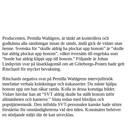
Producenten, Pernilla Wahlgren, är tänkt att kontrollera och
godkänna alla sändningar innan de sänds, ändå gick de vidare utan
henne. Svenska för “skulle aldrig ha plockat upp honom” är “skulle
har aldrig plockat upp honom”, vilket översätts till engelska som
“borde har aldrig klippt upp till honom.” Följande är Johan
Lindqvists svar på läsarklagomål om att Göteborgs-Posten hade gett
Ritschard för mycket bevakning.
Ritschards negativa svar på Pernilla Wahlgrens intervjuförsök
innefattar verbala kränkningar och trakasserier. Du måste hjälpa
honom upp om han råkar ramla. Kolla in dessa konstiga bilder.
Vidare hävdar han att “SVT aldrig skulle ha ställt honom inför
allmänheten och kameror.” Sluta redan med blixtljus och
popstjärnemusik. Den infödda SVT-personalen kanske hade större
förståelse för omständigheterna vid den tiden. Konstnärer behöver
en stödjande miljö där de kan utvecklas.