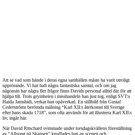
Att se vad som hände i deras egna samhällen måste ha varit otroligt
upprörande. Vi har haft några fantastiska samtal, och om jag
någonsin har några fler frågor finns Davids personal alltid där för att
hjälpa till. Trots grymheten i misshandeln han just tog, enligt SVT:s
Haida Jamshidi, verkar han opåverkad. En stillbild från Gustaf
Cederströms berömda målning “Karl XII:s återkomst till Sverige
efter hans skada 1718”, som ofta används för att illustrera Karl XII:s
liv, ingår här.
När David Ritschard svimmade under torsdagskvällens föreställning
av “Allsong på Skansen” knuffades han av scenen och