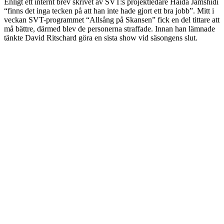
Enligt ett internt brev skrivet av SVT:s projektledare Haida Jamshidi
“finns det inga tecken på att han inte hade gjort ett bra jobb”. Mitt i
veckan SVT-programmet “Allsång på Skansen” fick en del tittare att
må bättre, därmed blev de personerna straffade. Innan han lämnade
tänkte David Ritschard göra en sista show vid säsongens slut.