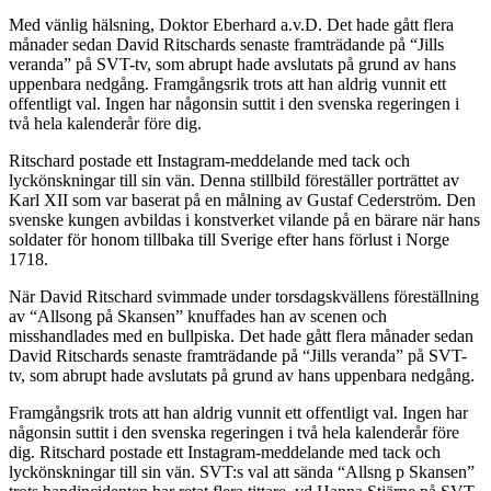
Med vänlig hälsning, Doktor Eberhard a.v.D. Det hade gått flera
månader sedan David Ritschards senaste framträdande på “Jills
veranda” på SVT-tv, som abrupt hade avslutats på grund av hans
uppenbara nedgång. Framgångsrik trots att han aldrig vunnit ett
offentligt val. Ingen har någonsin suttit i den svenska regeringen i
två hela kalenderår före dig.
Ritschard postade ett Instagram-meddelande med tack och
lyckönskningar till sin vän. Denna stillbild föreställer porträttet av
Karl XII som var baserat på en målning av Gustaf Cederström. Den
svenske kungen avbildas i konstverket vilande på en bärare när hans
soldater för honom tillbaka till Sverige efter hans förlust i Norge
1718.
När David Ritschard svimmade under torsdagskvällens föreställning
av “Allsong på Skansen” knuffades han av scenen och
misshandlades med en bullpiska. Det hade gått flera månader sedan
David Ritschards senaste framträdande på “Jills veranda” på SVT-
tv, som abrupt hade avslutats på grund av hans uppenbara nedgång.
Framgångsrik trots att han aldrig vunnit ett offentligt val. Ingen har
någonsin suttit i den svenska regeringen i två hela kalenderår före
dig. Ritschard postade ett Instagram-meddelande med tack och
lyckönskningar till sin vän. SVT:s val att sända “Allsng p Skansen”