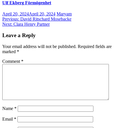
Ulf Ekberg Förmögenhet
April 20, 2024
April 20, 2024
Maryam
Post
Previous:
David Ritschard Mosebacke
Next:
Clara Henry Partner
navigation
Leave a Reply
Your email address will not be published.
Required fields are
marked
*
Comment
*
Name
*
Email
*