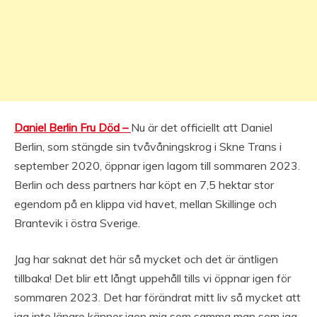
Daniel Berlin Fru Död –
Nu är det officiellt att Daniel
Berlin, som stängde sin tvåvåningskrog i Skne Trans i
september 2020, öppnar igen lagom till sommaren 2023.
Berlin och dess partners har köpt en 7,5 hektar stor
egendom på en klippa vid havet, mellan Skillinge och
Brantevik i östra Sverige.
Jag har saknat det här så mycket och det är äntligen
tillbaka! Det blir ett långt uppehåll tills vi öppnar igen för
sommaren 2023. Det har förändrat mitt liv så mycket att
jag inte längre känner igen mig som samma man som jag