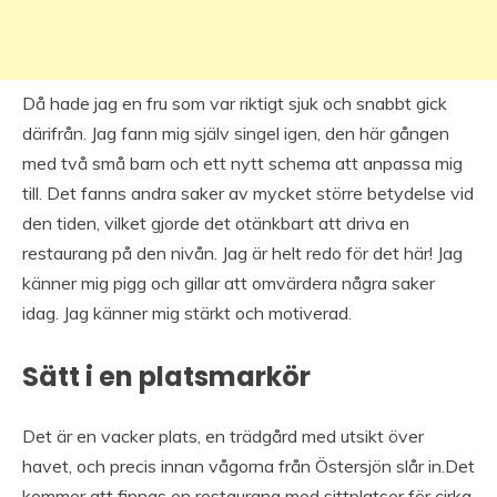
Då hade jag en fru som var riktigt sjuk och snabbt gick
därifrån. Jag fann mig själv singel igen, den här gången
med två små barn och ett nytt schema att anpassa mig
till. Det fanns andra saker av mycket större betydelse vid
den tiden, vilket gjorde det otänkbart att driva en
restaurang på den nivån. Jag är helt redo för det här! Jag
känner mig pigg och gillar att omvärdera några saker
idag. Jag känner mig stärkt och motiverad.
Sätt i en platsmarkör
Det är en vacker plats, en trädgård med utsikt över
havet, och precis innan vågorna från Östersjön slår in.Det
kommer att finnas en restaurang med sittplatser för cirka