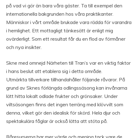
på vad vi gör än bara våra gäster. Ta till exempel den
internationella bakgrunden hos våra praktikanter.
Människor i vårt område brukade vara rädda för varandra
i hemlighet. Ett mottagligt tänkesätt är enligt mig
ovärderligt. Som ett resultat får du en flod av förmåner
och nya insikter.
Skne med omnejd Närheten till Tran’s var en viktig faktor
i hans beslut att etablera sig i detta område.
Utmärkta tillverkare tillhandahåller följande råvaror. På
grund av Sknes förlängda odlingssäsong kan invånarna
lätt hitta lokalt odlade frukter och grönsaker. Under
viltsäsongen finns det ingen terräng med klövvilt som
denna, vilket gör den idealisk för skörd. Hela djur och
spektakulära fåglar är också lätta att stöta på.
Råresurserna har mer värde och mening tack vare de