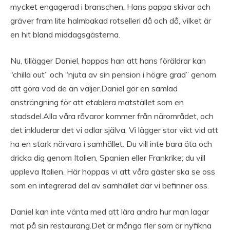
mycket engagerad i branschen. Hans pappa skivar och
gräver fram lite halmbakad rotselleri då och då, vilket är
en hit bland middagsgästerna.
Nu, tillägger Daniel, hoppas han att hans föräldrar kan
“chilla out” och “njuta av sin pension i högre grad” genom
att göra vad de än väljer.Daniel gör en samlad
ansträngning för att etablera matstället som en
stadsdel.Alla våra råvaror kommer från närområdet, och
det inkluderar det vi odlar själva. Vi lägger stor vikt vid att
ha en stark närvaro i samhället. Du vill inte bara äta och
dricka dig genom Italien, Spanien eller Frankrike; du vill
uppleva Italien. Här hoppas vi att våra gäster ska se oss
som en integrerad del av samhället där vi befinner oss.
Daniel kan inte vänta med att lära andra hur man lagar
mat på sin restaurang.Det är många fler som är nyfikna