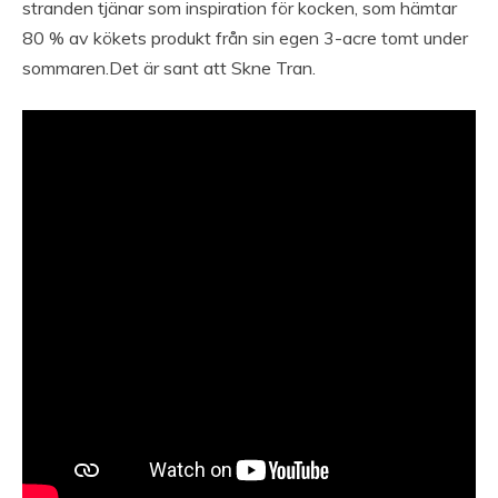
stranden tjänar som inspiration för kocken, som hämtar
80 % av kökets produkt från sin egen 3-acre tomt under
sommaren.Det är sant att Skne Tran.