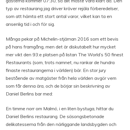
gästerna kommer 07:30, så allt måste vara klart då. Den
typ av restaurang jag driver kräver rejäla förberedelser,
som att hämta ett stort antal varor, vilket kan ta en
ansenlig tid i och för sig.
Många pekar på Michelin-stjärnan 2016 som ett bevis
på hans framgång, men det är diskutabelt hur mycket
mer vikt den 93:e platsen på listan The World’s 50 finest
Restaurants (som, trots namnet, nu rankar de hundra
finaste restaurangerna i världen) bär. En stor jury
bestående av matgäster från hela världen avgör vem
som får denna ära, och de börjar sin beskrivning av
Daniel Berlins bar med:
En timme norr om Malmö, i en liten bystuga, hittar du
Daniel Berlins restaurang. De säsongsbetonade
delikatesserna från den närliggande landsbygden och