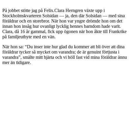
På jobbet stötte jag på Felix.Clara Herngren växte upp i
Stockholmskvarteren Solsidan — ja, den där Solsidan — med sina
föräldrar och en storebror. När hon var yngre drömde hon om det
innan hon insåg hur ovanligt lycklig hennes barndom hade varit.
Clara, då 16 år gammal, fick upp ögonen när hon åkte till Frankrike
på familjeutbyte med en vän.
När hon sa: “Du inser inte hur glad du kommer att bli över att dina
föräldrar tycker så mycket om varandra; de är genuint förtjusta i
varandra”, smälte mitt hjärta och vi höll fast vid mina föräldrar ännu
mer än tidigare.