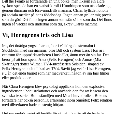
Bill the Femto är fortfarande en ung pojke, men liksom sin äldre
syskon spelade han en statistisk roll i Hundringen som utspelade sig
genom dimman och försvann.Bills mamma, Clara, hyllade honom
på sociala medier på hans födelsedag. Ingen annan grillar mig precis
som du gör! Det finns ingen annan som står så lite som du. Det finns
ingen så vacker och underbar som du, skrev Claras mamma.
Vi, Herngrens Iris och Lisa
Iris, det tioåriga yngsta barnet, bor i välbärgade stermalm i
Stockholm med sin mamma, bror Bill och systern Lisa. Hon är i
centrum för uppmärksamheten i hushållet, ännu mer än sin far. Det
beror på att hon spelar Alex (Felix Herngren) och Annas (Mia
Skäringer) dotter Wilma i TV4-succéserien Solsidan, skapad av
Felix Herngren och tillikad av TV4. Såvitt jag vet är Lisa Herngren,
sju år, det enda barnet som har medverkat i någon av sin fars filmer
eller produktioner.
När Clara Herngren blev psykolog upptäckte hon den explosiva
ingrediensen i bonusrelationer och använde den för att lansera den
svenska tv-serien Bonusfamiljen med Moa i huvudrollen. Bokens
författare har också personlig erfarenhet inom området; Felix relation
med tillverkaren hade en stenig början.
Det var oerhört svårt att berätta för så många män att de hade fel,