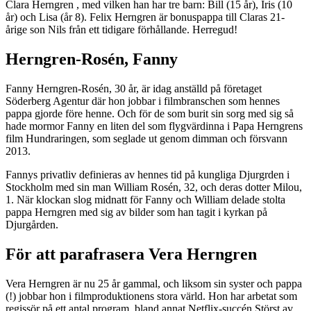
Clara Herngren , med vilken han har tre barn: Bill (15 år), Iris (10
år) och Lisa (år 8). Felix Herngren är bonuspappa till Claras 21-
årige son Nils från ett tidigare förhållande. Herregud!
Herngren-Rosén, Fanny
Fanny Herngren-Rosén, 30 år, är idag anställd på företaget
Söderberg Agentur där hon jobbar i filmbranschen som hennes
pappa gjorde före henne. Och för de som burit sin sorg med sig så
hade mormor Fanny en liten del som flygvärdinna i Papa Herngrens
film Hundraringen, som seglade ut genom dimman och försvann
2013.
Fannys privatliv definieras av hennes tid på kungliga Djurgrden i
Stockholm med sin man William Rosén, 32, och deras dotter Milou,
1. När klockan slog midnatt för Fanny och William delade stolta
pappa Herngren med sig av bilder som han tagit i kyrkan på
Djurgården.
För att parafrasera Vera Herngren
Vera Herngren är nu 25 år gammal, och liksom sin syster och pappa
(!) jobbar hon i filmproduktionens stora värld. Hon har arbetat som
regissör på ett antal program, bland annat Netflix-succén Störst av