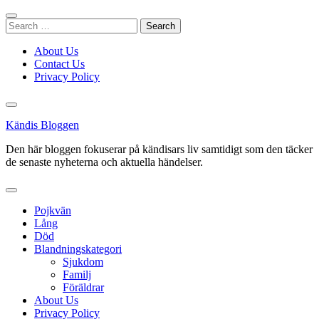
Skip
to
Search
content
for:
About Us
Contact Us
Privacy Policy
Kändis Bloggen
Den här bloggen fokuserar på kändisars liv samtidigt som den täcker
de senaste nyheterna och aktuella händelser.
Pojkvän
Lång
Död
Blandningskategori
Sjukdom
Familj
Föräldrar
About Us
Privacy Policy