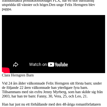
framtidssäkra produktionsbolaget FLX, har en stor barnfamilj
utspridda till vänster och höger.Den unge Felix Herngren blev
pappa.
Clara Herngren Barn
Vid 24 års ålder välkomnade Felix Herngren sitt första barn; under
de följande 22 åren välkomnade han ytterligare fyra barn.
Tillsammans med sin exfru Jenny Myrberg, som han skilde sig från
2003, har han tre barn: Fanny, 30, Vera, 25, och Leo, 21.
Han har just nu ett förhållande med den 48-åriga romanförfattaren