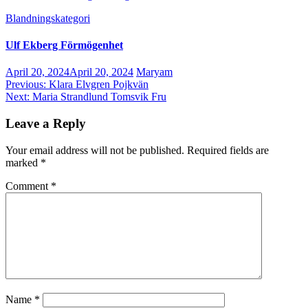
Blandningskategori
Ulf Ekberg Förmögenhet
April 20, 2024
April 20, 2024
Maryam
Post
Previous:
Klara Elvgren Pojkvän
Next:
Maria Strandlund Tomsvik Fru
navigation
Leave a Reply
Your email address will not be published.
Required fields are
marked
*
Comment
*
Name
*