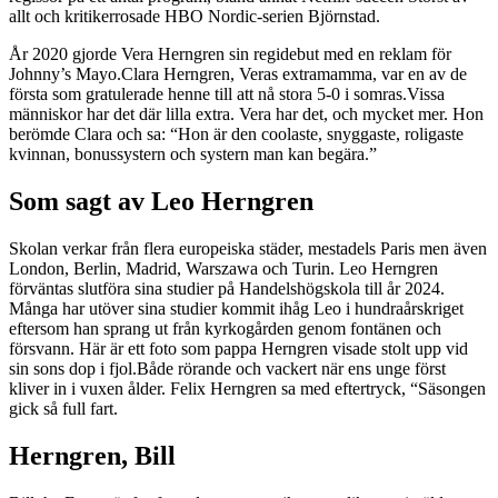
allt och kritikerrosade HBO Nordic-serien Björnstad.
År 2020 gjorde Vera Herngren sin regidebut med en reklam för
Johnny’s Mayo.Clara Herngren, Veras extramamma, var en av de
första som gratulerade henne till att nå stora 5-0 i somras.Vissa
människor har det där lilla extra. Vera har det, och mycket mer. Hon
berömde Clara och sa: “Hon är den coolaste, snyggaste, roligaste
kvinnan, bonussystern och systern man kan begära.”
Som sagt av Leo Herngren
Skolan verkar från flera europeiska städer, mestadels Paris men även
London, Berlin, Madrid, Warszawa och Turin. Leo Herngren
förväntas slutföra sina studier på Handelshögskola till år 2024.
Många har utöver sina studier kommit ihåg Leo i hundraårskriget
eftersom han sprang ut från kyrkogården genom fontänen och
försvann. Här är ett foto som pappa Herngren visade stolt upp vid
sin sons dop i fjol.Både rörande och vackert när ens unge först
kliver in i vuxen ålder. Felix Herngren sa med eftertryck, “Säsongen
gick så full fart.
Herngren, Bill