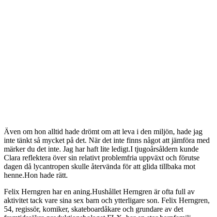
Även om hon alltid hade drömt om att leva i den miljön, hade jag
inte tänkt så mycket på det. När det inte finns något att jämföra med
märker du det inte. Jag har haft lite ledigt.I tjugoårsåldern kunde
Clara reflektera över sin relativt problemfria uppväxt och förutse
dagen då lycantropen skulle återvända för att glida tillbaka mot
henne.Hon hade rätt.
Felix Herngren har en aning.Hushållet Herngren är ofta full av
aktivitet tack vare sina sex barn och ytterligare son. Felix Herngren,
54, regissör, komiker, skateboardåkare och grundare av det