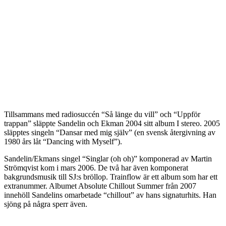
Tillsammans med radiosuccén “Så länge du vill” och “Uppför
trappan” släppte Sandelin och Ekman 2004 sitt album I stereo. 2005
släpptes singeln “Dansar med mig själv” (en svensk återgivning av
1980 års låt “Dancing with Myself”).
Sandelin/Ekmans singel “Singlar (oh oh)” komponerad av Martin
Strömqvist kom i mars 2006. De två har även komponerat
bakgrundsmusik till SJ:s bröllop. Trainflow är ett album som har ett
extranummer. Albumet Absolute Chillout Summer från 2007
innehöll Sandelins omarbetade “chillout” av hans signaturhits. Han
sjöng på några sperr även.