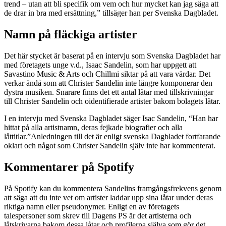
trend – utan att bli specifik om vem och hur mycket kan jag säga att
de drar in bra med ersättning,” tillsäger han per Svenska Dagbladet.
Namn på fläckiga artister
Det här stycket är baserat på en intervju som Svenska Dagbladet har
med företagets unge v.d., Isaac Sandelin, som har uppgett att
Savastino Music & Arts och Chillmi siktar på att vara värdar. Det
verkar ändå som att Christer Sandelin inte längre komponerar den
dystra musiken. Snarare finns det ett antal låtar med tillskrivningar
till Christer Sandelin och oidentifierade artister bakom bolagets låtar.
I en intervju med Svenska Dagbladet säger Isac Sandelin, “Han har
hittat på alla artistnamn, deras fejkade biografier och alla
låttitlar.”Anledningen till det är enligt svenska Dagbladet fortfarande
oklart och något som Christer Sandelin själv inte har kommenterat.
Kommentarer på Spotify
På Spotify kan du kommentera Sandelins framgångsfrekvens genom
att säga att du inte vet om artister laddar upp sina låtar under deras
riktiga namn eller pseudonymer. Enligt en av företagets
talespersoner som skrev till Dagens PS är det artisterna och
låtskrivarna bakom dessa låtar och profilerna själva som gör det