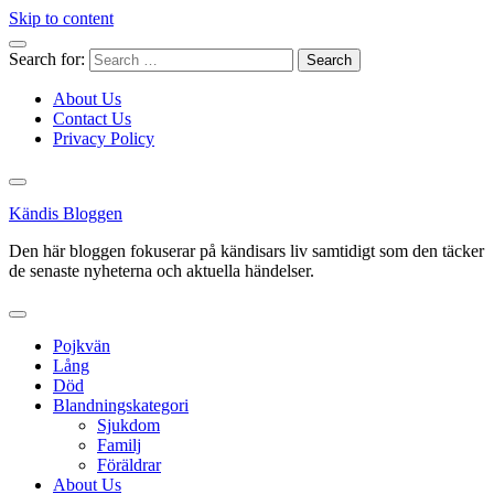
Skip to content
Search for:
About Us
Contact Us
Privacy Policy
Kändis Bloggen
Den här bloggen fokuserar på kändisars liv samtidigt som den täcker
de senaste nyheterna och aktuella händelser.
Pojkvän
Lång
Död
Blandningskategori
Sjukdom
Familj
Föräldrar
About Us