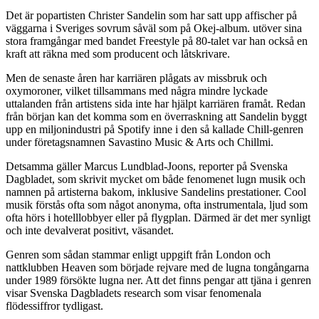
Det är popartisten Christer Sandelin som har satt upp affischer på
väggarna i Sveriges sovrum såväl som på Okej-album. utöver sina
stora framgångar med bandet Freestyle på 80-talet var han också en
kraft att räkna med som producent och låtskrivare.
Men de senaste åren har karriären plågats av missbruk och
oxymoroner, vilket tillsammans med några mindre lyckade
uttalanden från artistens sida inte har hjälpt karriären framåt. Redan
från början kan det komma som en överraskning att Sandelin byggt
upp en miljonindustri på Spotify inne i den så kallade Chill-genren
under företagsnamnen Savastino Music & Arts och Chillmi.
Detsamma gäller Marcus Lundblad-Joons, reporter på Svenska
Dagbladet, som skrivit mycket om både fenomenet lugn musik och
namnen på artisterna bakom, inklusive Sandelins prestationer. Cool
musik förstås ofta som något anonyma, ofta instrumentala, ljud som
ofta hörs i hotelllobbyer eller på flygplan. Därmed är det mer synligt
och inte devalverat positivt, väsandet.
Genren som sådan stammar enligt uppgift från London och
nattklubben Heaven som började rejvare med de lugna tongångarna
under 1989 försökte lugna ner. Att det finns pengar att tjäna i genren
visar Svenska Dagbladets research som visar fenomenala
flödessiffror tydligast.