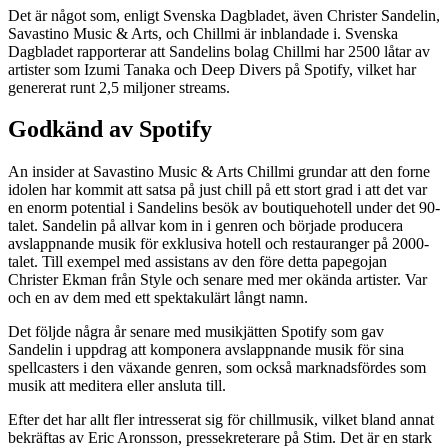
Det är något som, enligt Svenska Dagbladet, även Christer Sandelin,
Savastino Music & Arts, och Chillmi är inblandade i. Svenska
Dagbladet rapporterar att Sandelins bolag Chillmi har 2500 låtar av
artister som Izumi Tanaka och Deep Divers på Spotify, vilket har
genererat runt 2,5 miljoner streams.
Godkänd av Spotify
An insider at Savastino Music & Arts Chillmi grundar att den forne
idolen har kommit att satsa på just chill på ett stort grad i att det var
en enorm potential i Sandelins besök av boutiquehotell under det 90-
talet. Sandelin på allvar kom in i genren och började producera
avslappnande musik för exklusiva hotell och restauranger på 2000-
talet. Till exempel med assistans av den före detta papegojan
Christer Ekman från Style och senare med mer okända artister. Var
och en av dem med ett spektakulärt långt namn.
Det följde några år senare med musikjätten Spotify som gav
Sandelin i uppdrag att komponera avslappnande musik för sina
spellcasters i den växande genren, som också marknadsfördes som
musik att meditera eller ansluta till.
Efter det har allt fler intresserat sig för chillmusik, vilket bland annat
bekräftas av Eric Aronsson, pressekreterare på Stim. Det är en stark