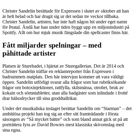
Christer Sandelin berättade för Expressen i slutet av oktober att han
är helt helad och har dragit sig ur det sedan tre veckor tillbaka.
Christer Sandelin, artisten, har inte haft någon hit under eget namn
för Þratal. Ändå har han under tiden byggt upp en miljonindustri på
Spotify. Allt om hur mjuk musik fängslade din spellcaster finns här.
Fått miljarder spelningar – med
påhittade artister
Platsen är Sturebadet, i hjärtat av Sturegallerian. Det är 2014 och
Christer Sandelin träffar en reklamreporter från Expressen i
badrummets matplats. Den här intervjun kommer att vara väldigt
öppen. Sandelin utförligt svarar alla frågor som har rubriksökande
frågor om botoxinjektioner, rattfylla, skilsmässa, otrohet, bruk av
kokain och sömntabletter, utan alla badgäster som inlindade i frotté
drar hälsodrycker till sina groddtallrikar.
Under det musikaliska inslaget berättar Sandelin om “Starman” – det
ambitiösa projekt han tog sig an efter sitt framträdande i första
säsongen av “Så mycket bättre” och som bland annat gick ut på att
porträttera fyra av David Bowies mest klassiska skivomslag med
sina egna.