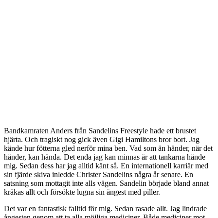
Bandkamraten Anders från Sandelins Freestyle hade ett brustet
hjärta. Och tragiskt nog gick även Gigi Hamiltons bror bort. Jag
kände hur fötterna gled nerför mina ben. Vad som än händer, när det
händer, kan hända. Det enda jag kan minnas är att tankarna hände
mig. Sedan dess har jag alltid känt så. En internationell karriär med
sin fjärde skiva inledde Christer Sandelins några år senare. En
satsning som mottagit inte alls vägen. Sandelin började bland annat
kräkas allt och försökte lugna sin ångest med piller.
Det var en fantastisk falltid för mig. Sedan rasade allt. Jag lindrade
ångesten genom att ta alla möjliga mediciner. Både mediciner mot