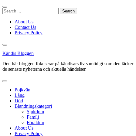
Skip
to
Search
content
for:
About Us
Contact Us
Privacy Policy
Kändis Bloggen
Den här bloggen fokuserar på kändisars liv samtidigt som den täcker
de senaste nyheterna och aktuella händelser.
Pojkvän
Lång
Död
Blandningskategori
Sjukdom
Familj
Föräldrar
About Us
Privacy Policy