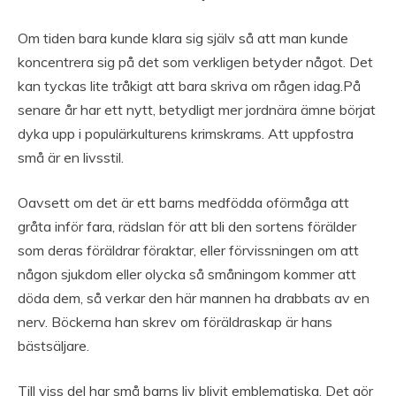
Om tiden bara kunde klara sig själv så att man kunde
koncentrera sig på det som verkligen betyder något. Det
kan tyckas lite tråkigt att bara skriva om rågen idag.På
senare år har ett nytt, betydligt mer jordnära ämne börjat
dyka upp i populärkulturens krimskrams. Att uppfostra
små är en livsstil.
Oavsett om det är ett barns medfödda oförmåga att
gråta inför fara, rädslan för att bli den sortens förälder
som deras föräldrar föraktar, eller förvissningen om att
någon sjukdom eller olycka så småningom kommer att
döda dem, så verkar den här mannen ha drabbats av en
nerv. Böckerna han skrev om föräldraskap är hans
bästsäljare.
Till viss del har små barns liv blivit emblematiska. Det gör