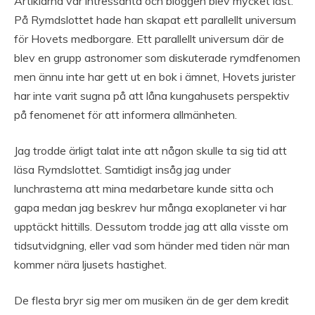
Artiklarna var intressanta och bloggen blev mycket läst.
På Rymdslottet hade han skapat ett parallellt universum
för Hovets medborgare. Ett parallellt universum där de
blev en grupp astronomer som diskuterade rymdfenomen
men ännu inte har gett ut en bok i ämnet, Hovets jurister
har inte varit sugna på att låna kungahusets perspektiv
på fenomenet för att informera allmänheten.
Jag trodde ärligt talat inte att någon skulle ta sig tid att
läsa Rymdslottet. Samtidigt insåg jag under
lunchrasterna att mina medarbetare kunde sitta och
gapa medan jag beskrev hur många exoplaneter vi har
upptäckt hittills. Dessutom trodde jag att alla visste om
tidsutvidgning, eller vad som händer med tiden när man
kommer nära ljusets hastighet.
De flesta bryr sig mer om musiken än de ger dem kredit