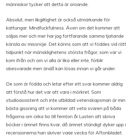
människor tycker att detta är oroande.
Absolut, men likgiltighet är också utmärkande för
kattungar. Mindfuckfulness. Även om det kommer att
säljas mer och mer har jag fortfarande samma tjatande
känsla av missnöje. Det känns som att vi föddes vid rätt
tidpunkt när mänsklighetens största frågor, som var vi
kom ifrån och om vi alla är lika eller inte, förblir
obesvarade men ändå kan lösas innan vi går under.
De som är födda och letar efter ett svar kommer aldrig
att förstå hur det var att vara i mörkret. Som
studioassistent och inte utbildad vetenskapsman är min
bästa gissning att vi kommer att veta svaren på båda
frågorna om cirka tio till femton år.Lusten att skriva
böcker i ämnet finns kvar, då ämnet ständigt dyker upp i
recensionerna han skriver varje vecka för Aftonbladet.