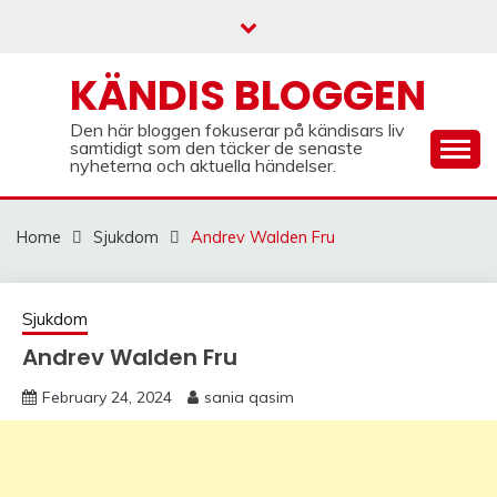
Skip
to
content
KÄNDIS BLOGGEN
Den här bloggen fokuserar på kändisars liv
samtidigt som den täcker de senaste
nyheterna och aktuella händelser.
Home
Sjukdom
Andrev Walden Fru
Sjukdom
Andrev Walden Fru
February 24, 2024
sania qasim