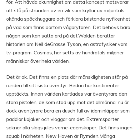
för. Att hävda okunnighet om detta koncept motsvarar
att stå på stranden av en vik som kryllar av miljontals
okända späckhuggare och förklara bristande nyfikenhet
på vad som finns bortom vågbrytaren. Det behövs bara
någon som kan sätta ord på det.Walden berättar
historien om Neil deGrasse Tyson, en astrofysiker vars
tv-program, Cosmos, har setts av hundratals miljoner
människor över hela världen.
Det är ok. Det finns en plats där mänskligheten står på
randen till sitt sista äventyr. Redan har kontinenter
upptäckts. Innan världen kartlades var äventyrare den
stora pistolen, de som stod upp mot det allmänna; nu är
dock äventyrare bara en dusch full av idominläpper som
paddlar kajaker och vloggar om det. Extremsporter
saknar alla slags jules verne-egenskaper. Det finns ingen
squab i närheten. New Haven är Rymden.Många