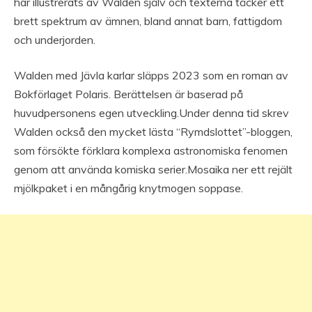
har illustrerats av Walden själv och texterna täcker ett
brett spektrum av ämnen, bland annat barn, fattigdom
och underjorden.
Walden med Jävla karlar släpps 2023 som en roman av
Bokförlaget Polaris. Berättelsen är baserad på
huvudpersonens egen utveckling.Under denna tid skrev
Walden också den mycket lästa “Rymdslottet”-bloggen,
som försökte förklara komplexa astronomiska fenomen
genom att använda komiska serier.Mosaika ner ett rejält
mjölkpaket i en mångårig knytmogen soppase.