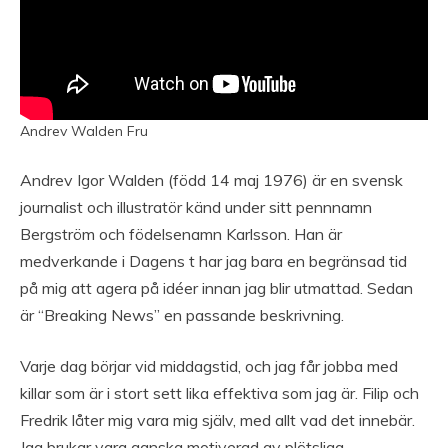
Andrev Walden Fru
Andrev Igor Walden (född 14 maj 1976) är en svensk
journalist och illustratör känd under sitt pennnamn
Bergström och födelsenamn Karlsson. Han är
medverkande i Dagens t har jag bara en begränsad tid
på mig att agera på idéer innan jag blir utmattad. Sedan
är “Breaking News” en passande beskrivning.
Varje dag börjar vid middagstid, och jag får jobba med
killar som är i stort sett lika effektiva som jag är. Filip och
Fredrik låter mig vara mig själv, med allt vad det innebär.
Jag brukar vara ganska motiverad av plötsliga