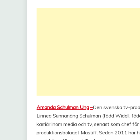
Amanda Schulman Ung –
Den svenska tv-pro
Linnea Sunnanäng Schulman (född Widell; föd
karriär inom media och tv, senast som chef fö
produktionsbolaget Mastiff. Sedan 2011 har ho