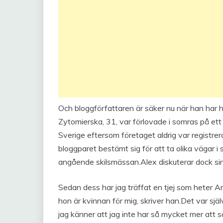
Och bloggförfattaren är säker nu när han har h
Zytomierska, 31, var förlovade i somras på ett p
Sverige eftersom företaget aldrig var registrera
bloggparet bestämt sig för att ta olika vägar i
angående skilsmässan.Alex diskuterar dock sin
Sedan dess har jag träffat en tjej som heter Am
hon är kvinnan för mig, skriver han.Det var själv
jag känner att jag inte har så mycket mer att 