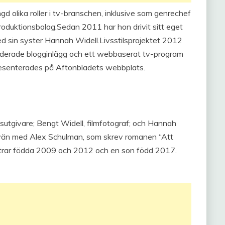
gd olika roller i tv-branschen, inklusive som genrechef
oduktionsbolag.Sedan 2011 har hon drivit sitt eget
d sin syster Hannah Widell.Livsstilsprojektet 2012
derade blogginlägg och ett webbaserat tv-program
senterades på Aftonbladets webbplats.
gsutgivare; Bengt Widell, filmfotograf; och Hannah
 vän med Alex Schulman, som skrev romanen “Att
ttrar födda 2009 och 2012 och en son född 2017.