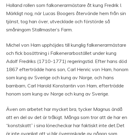
Holland rollen som falkonerarmästare åt kung Fredrik I.
Märkligt nog, när Lucas Boogers återvände hem från sin
tjänst, tog han över, utvecklade och förstörde så
småningom Stallmaster’s Farm.
Michel von Ham upphöjdes till kunglig falkenerarmästare
och fick bosättning i Falkenerarbostället under kung
Adolf Fredriks (1710-1771) regeringstid. Efter hans död
1867 efterträdde hans son, Carl Henric von Ham, honom
som kung av Sverige och kung av Norge, och hans
barnbarn, Carl Harold Konstantin von Ham, efterträdde
honom som kung av Norge och kung av Sverige.
Även om arbetet har mycket bra, tycker Magnus ändå
att en del av det är tråkigt. Många som tror att de har en
“konstskatt” i sina lönecheckar har faktiskt inte det.Det
är inte ovanligt att vi blir överraskade av någon som