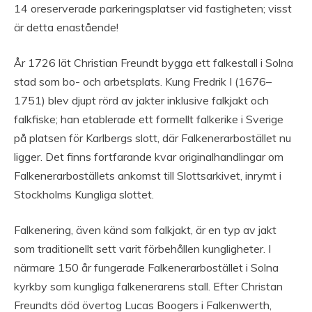
14 oreserverade parkeringsplatser vid fastigheten; visst
är detta enastående!
År 1726 lät Christian Freundt bygga ett falkestall i Solna
stad som bo- och arbetsplats. Kung Fredrik I (1676–
1751) blev djupt rörd av jakter inklusive falkjakt och
falkfiske; han etablerade ett formellt falkerike i Sverige
på platsen för Karlbergs slott, där Falkenerarbostället nu
ligger. Det finns fortfarande kvar originalhandlingar om
Falkenerarboställets ankomst till Slottsarkivet, inrymt i
Stockholms Kungliga slottet.
Falkenering, även känd som falkjakt, är en typ av jakt
som traditionellt sett varit förbehållen kungligheter. I
närmare 150 år fungerade Falkenerarbostället i Solna
kyrkby som kungliga falkenerarens stall. Efter Christan
Freundts död övertog Lucas Boogers i Falkenwerth,