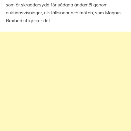
som är skräddarsydd för sådana ändamål genom
auktionsvisningar, utställningar och möten, som Magnus
Bexhed uttrycker det.